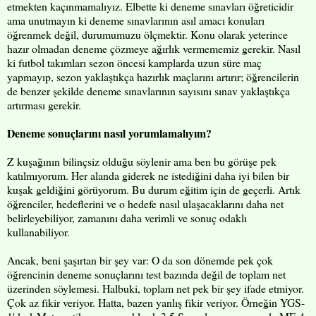
etmekten kaçınmamalıyız. Elbette ki deneme sınavları öğreticidir
ama unutmayın ki deneme sınavlarının asıl amacı konuları
öğrenmek değil, durumumuzu ölçmektir. Konu olarak yeterince
hazır olmadan deneme çözmeye ağırlık vermememiz gerekir. Nasıl
ki futbol takımları sezon öncesi kamplarda uzun süre maç
yapmayıp, sezon yaklaştıkça hazırlık maçlarını artırır; öğrencilerin
de benzer şekilde deneme sınavlarının sayısını sınav yaklaştıkça
artırması gerekir.
Deneme sonuçlarını nasıl yorumlamalıyım?
Z kuşağının bilinçsiz olduğu söylenir ama ben bu görüşe pek
katılmıyorum. Her alanda giderek ne istediğini daha iyi bilen bir
kuşak geldiğini görüyorum. Bu durum eğitim için de geçerli. Artık
öğrenciler, hedeflerini ve o hedefe nasıl ulaşacaklarını daha net
belirleyebiliyor, zamanını daha verimli ve sonuç odaklı
kullanabiliyor.
Ancak, beni şaşırtan bir şey var: O da son dönemde pek çok
öğrencinin deneme sonuçlarını test bazında değil de toplam net
üzerinden söylemesi. Halbuki, toplam net pek bir şey ifade etmiyor.
Çok az fikir veriyor. Hatta, bazen yanlış fikir veriyor. Örneğin YGS-