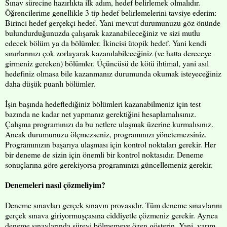
Sınav sürecine hazırlıkta ilk adım, hedef belirlemek olmalıdır.
Öğrencilerime genellikle 3 tip hedef belirlemelerini tavsiye ederim:
Birinci hedef gerçekçi hedef. Yani mevcut durumunuzu göz önünde
bulundurduğunuzda çalışarak kazanabileceğiniz ve sizi mutlu
edecek bölüm ya da bölümler. İkincisi ütopik hedef. Yani kendi
sınırlarınızı çok zorlayarak kazanılabileceğiniz (ve hatta dereceye
girmeniz gereken) bölümler. Üçüncüsü de kötü ihtimal, yani asıl
hedefiniz olmasa bile kazanmanız durumunda okumak isteyeceğiniz
daha düşük puanlı bölümler.
İşin başında hedeflediğiniz bölümleri kazanabilmeniz için test
bazında ne kadar net yapmanız gerektiğini hesaplamalısınız.
Çalışma programınızı da bu netlere ulaşmak üzerine kurmalısınız.
Ancak durumunuzu ölçmezseniz, programınızı yönetemezsiniz.
Programınızın başarıya ulaşması için kontrol noktaları gerekir. Her
bir deneme de sizin için önemli bir kontrol noktasıdır. Deneme
sonuçlarına göre gerekiyorsa programınızı güncellemeniz gerekir.
Denemeleri nasıl çözmeliyim?
Deneme sınavları gerçek sınavın provasıdır. Tüm deneme sınavlarını
gerçek sınava giriyormuşçasına ciddiyetle çözmeniz gerekir. Ayrıca
deneme sınavlarında süreyi bölmemeye özen gösterin. Yani, yarım