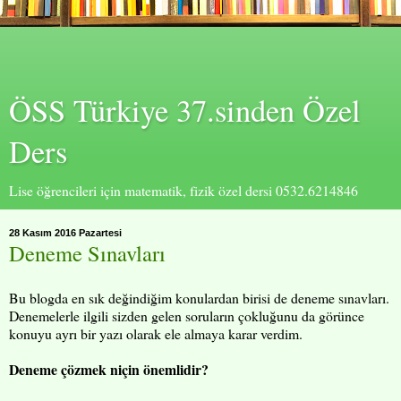
ÖSS Türkiye 37.sinden Özel
Ders
Lise öğrencileri için matematik, fizik özel dersi 0532.6214846
28 Kasım 2016 Pazartesi
Deneme Sınavları
Bu blogda en sık değindiğim konulardan birisi de deneme sınavları.
Denemelerle ilgili sizden gelen soruların çokluğunu da görünce
konuyu ayrı bir yazı olarak ele almaya karar verdim.
Deneme çözmek niçin önemlidir?