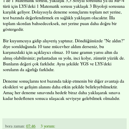
1'de 1 Matematik sorusu, yaklaşık 3,5 Sosyal sorusuna ya da MF-4
türü için LYS'deki 1 Matematik sorusu yaklaşık 3 Biyoloji sorusuna
karşılık geliyor. Dolayısıyla deneme sonuçlarını toplam net yerine,
test bazında değerlendirmek en sağlıklı yaklaşım olacaktır. İlla
toplam skordan bahsedeceksek, net yerine puan daha doğru bir
göstergedir.
Bir kuyumcuya gidip alışveriş yaptınız. Döndüğünüzde "Ne aldın?"
diye sorulduğunda 10 tane mücevher aldım derseniz, bu
karşınızdaki için açıklayıcı olmaz. 10 tane gramın yarısı altın da
almış olabilirsiniz; pırlantadan su yolu, inci kolye, zümrüt yüzük de.
Bunların değeri çok farklıdır. Aynı şekilde YGS ve LYS'deki
soruların da ağırlığı farklıdır.
Deneme sonuçlarını test bazında takip etmenin bir diğer avantajı da
eksikleri ve gelişim alanını daha etkin şekilde belirleyebilmektir.
Amaç her deneme sınavında hedefe biraz daha yaklaşarak sınava
kadar hedeflenen sonuca ulaşacak seviyeye gelebilmek olmalıdır.
bora
zaman:
07:46
3 yorum: