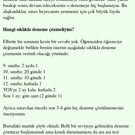
bırakıp sonra devam edecekseniz o denemeye hiç başlamayın. Bu
alışkanlıklar, sınav heyecanını yenmeniz için çok büyük fayda
sağlar.
Hangi sıklıkla deneme çözmeliyim?
Elbette bu sorunun kesin bir cevabı yok. Öğrenciden öğrenciye
değişmekle birlikte benim önerim aşağıdaki sıklıkla deneme
çözmenin verimli olacağı yönünde:
9. sınıfta: 2 ayda 1
10. sınıfta: 20 günde 1
11. sınıfta: 10 günde 1
12. sınıfta: haftada 1
YGS'ye 2 ay kala: haftada 2
Son 1 ay: gün aşırı (2 günde 1)
Ayrıca sınavdan önceki son 3-4 gün hiç deneme çözülmemesini
öneriyorum.
Buradaki mantık şöyle olmalı: Belli bir seviyeye gelmeden deneme
çözmeye başlamamalı ama kendi durumumuzu da ara ara test