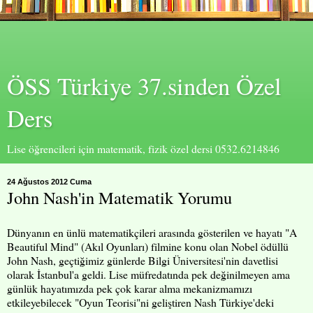
ÖSS Türkiye 37.sinden Özel
Ders
Lise öğrencileri için matematik, fizik özel dersi 0532.6214846
24 Ağustos 2012 Cuma
John Nash'in Matematik Yorumu
Dünyanın en ünlü matematikçileri arasında gösterilen ve hayatı "A
Beautiful Mind" (Akıl Oyunları) filmine konu olan Nobel ödüllü
John Nash, geçtiğimiz günlerde Bilgi Üniversitesi'nin davetlisi
olarak İstanbul'a geldi. Lise müfredatında pek değinilmeyen ama
günlük hayatımızda pek çok karar alma mekanizmamızı
etkileyebilecek "Oyun Teorisi"ni geliştiren Nash Türkiye'deki