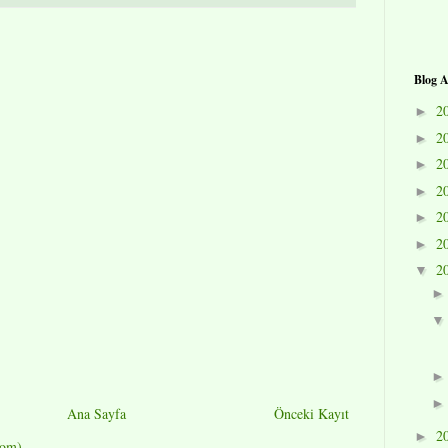
Blog A
2
►
2
►
2
►
2
►
2
►
2
►
2
▼
Ana Sayfa
Önceki Kayıt
2
►
tom)