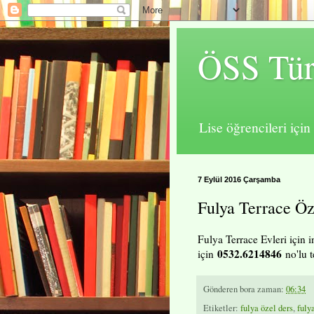
ÖSS Tür
Lise öğrencileri içi
7 Eylül 2016 Çarşamba
Fulya Terrace Öz
Fulya Terrace Evleri için i
0532.6214846
için
no'lu t
Gönderen
bora
zaman:
06:34
Etiketler:
fulya özel ders
,
fuly