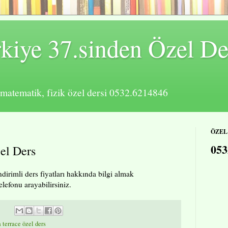
kiye 37.sinden Özel De
n matematik, fizik özel dersi 0532.6214846
ÖZEL
053
el Ders
ndirimli ders fiyatları hakkında bilgi almak
elefonu arayabilirsiniz.
a terrace özel ders